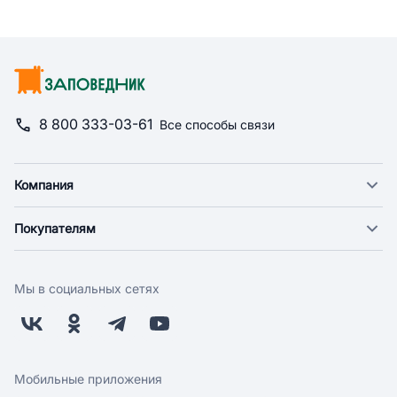
8 800 333-03-61
Все способы связи
Компания
О компании
Покупателям
Новости
Доставка
Фонд "Счастье в дом"
Оплата
Поставщикам
Мы в социальных сетях
Возврат
Арендодателям
Бонусная программа
Заводчикам
Магазины
Контакты
Скидки и акции
Обратная связь
Мобильные приложения
Бренды