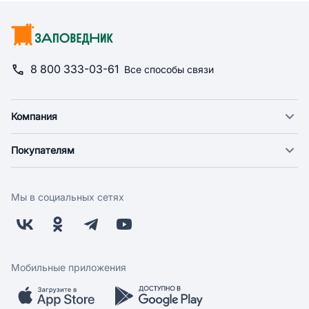
8 800 333-03-61
Все способы связи
Компания
О компании
Покупателям
Новости
Доставка
Фонд "Счастье в дом"
Оплата
Поставщикам
Мы в социальных сетях
Возврат
Арендодателям
Бонусная программа
Заводчикам
Магазины
Контакты
Скидки и акции
Обратная связь
Мобильные приложения
Бренды
Мобильное приложение