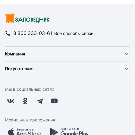
8 800 333-03-61
Все способы связи
Компания
О компании
Покупателям
Новости
Доставка
Фонд "Счастье в дом"
Оплата
Поставщикам
Мы в социальных сетях
Возврат
Арендодателям
Бонусная программа
Заводчикам
Магазины
Контакты
Скидки и акции
Обратная связь
Мобильные приложения
Бренды
Мобильное приложение