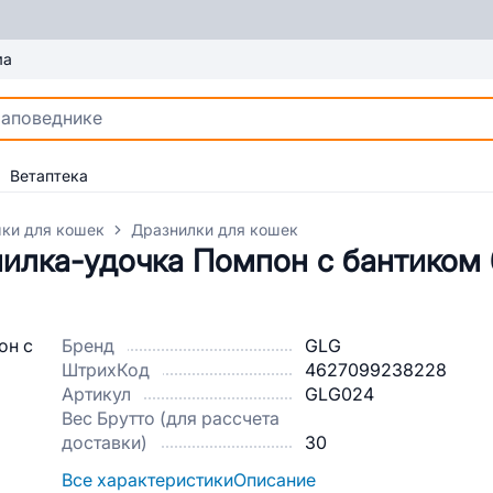
ма
Ветаптека
ки для кошек
Дразнилки для кошек
илка-удочка Помпон с бантиком 
Бренд
GLG
ШтрихКод
4627099238228
Артикул
GLG024
Вес Брутто (для рассчета
доставки)
30
Все характеристики
Описание