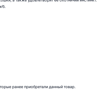
шки, а также удовлетворит её охотничий инстинкт.
⁄б.
.
оторые ранее приобретали данный товар.