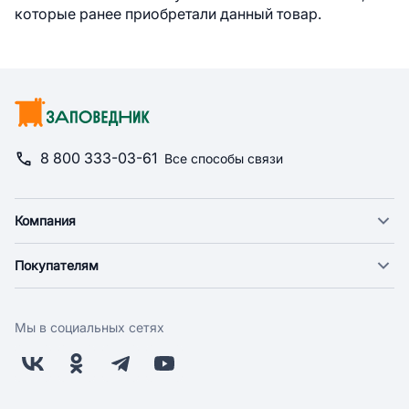
которые ранее приобретали данный товар.
8 800 333-03-61
Все способы связи
Компания
О компании
Покупателям
Новости
Доставка
Фонд "Счастье в дом"
Оплата
Поставщикам
Мы в социальных сетях
Возврат
Арендодателям
Бонусная программа
Заводчикам
Магазины
Контакты