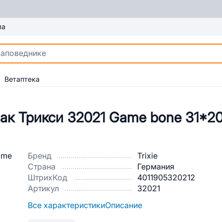
ма
Ветаптека
ак Трикси 32021 Game bone 31*2
Бренд
Trixie
Страна
Германия
ШтрихКод
4011905320212
Артикул
32021
Все характеристики
Описание