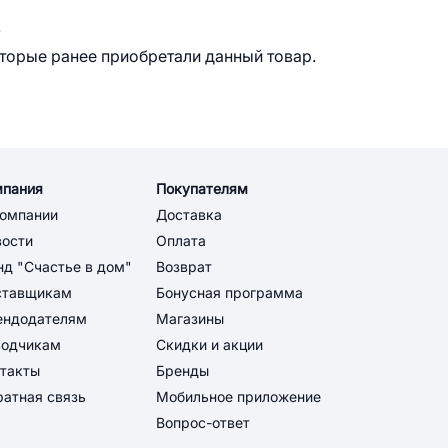
.
оторые ранее приобретали данный товар.
мпания
Покупателям
компании
Доставка
вости
Оплата
д "Счастье в дом"
Возврат
ставщикам
Бонусная программа
ендодателям
Магазины
водчикам
Скидки и акции
такты
Бренды
атная связь
Мобильное приложение
Вопрос-ответ