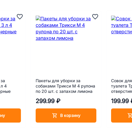
 за
Пакеты для уборки за
Совок для
 л 4
собаками Трикси M 4 рулона
туалета Т
ерные
по 20 шт. с запахом лимона
отверсти
299.99 ₽
199.99 
ину
В корзину