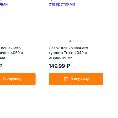
 кошачьего
Совок для кошачьего
рикси 4050 с
туалета Trixie 4049 с
ями
отверстиями
₽
149.99 ₽
В корзину
В корзину