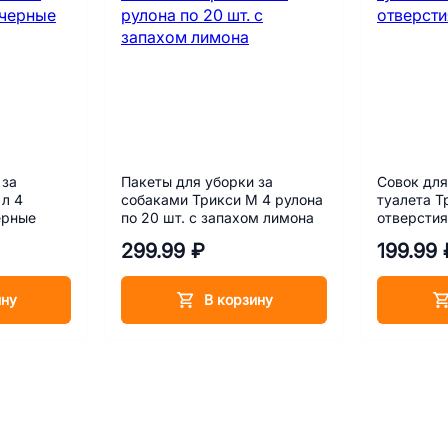
 за
Пакеты для уборки за
Совок для
 л 4
собаками Трикси M 4 рулона
туалета Т
ерные
по 20 шт. с запахом лимона
отверсти
299.99 ₽
199.99 
ину
В корзину