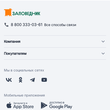
8 800 333-03-61
Все способы связи
Компания
О компании
Покупателям
Новости
Доставка
Фонд "Счастье в дом"
Оплата
Поставщикам
Мы в социальных сетях
Возврат
Арендодателям
Бонусная программа
Заводчикам
Магазины
Контакты
Скидки и акции
Обратная связь
Мобильные приложения
Бренды
Мобильное приложение