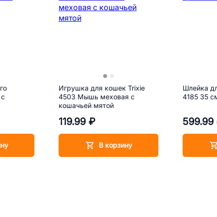
го
Игрушка для кошек Trixie
Шлейка д
 с
4503 Мышь меховая с
4185 35 с
кошачьей мятой
119.99 ₽
599.99
ину
В корзину