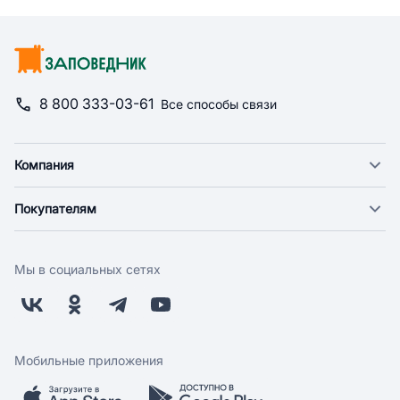
8 800 333-03-61
Все способы связи
Компания
О компании
Покупателям
Новости
Доставка
Фонд "Счастье в дом"
Оплата
Поставщикам
Мы в социальных сетях
Возврат
Арендодателям
Бонусная программа
Заводчикам
Магазины
Контакты
Скидки и акции
Обратная связь
Мобильные приложения
Бренды