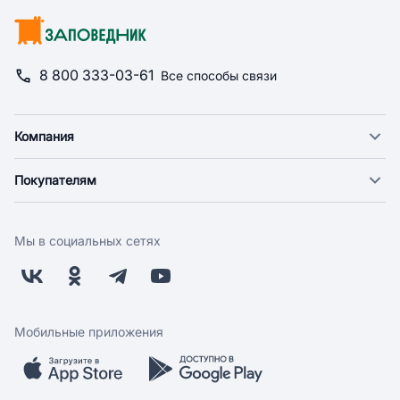
8 800 333-03-61
Все способы связи
Компания
О компании
Покупателям
Новости
Доставка
Фонд "Счастье в дом"
Оплата
Поставщикам
Мы в социальных сетях
Возврат
Арендодателям
Бонусная программа
Заводчикам
Магазины
Контакты
Скидки и акции
Обратная связь
Мобильные приложения
Бренды
Мобильное приложение
Вопрос-ответ