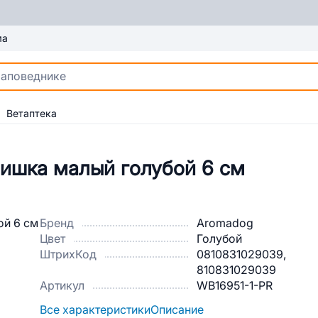
ма
Ветаптека
ишка малый голубой 6 см
Бренд
Aromadog
Цвет
Голубой
ШтрихКод
0810831029039,
810831029039
Артикул
WB16951-1-PR
Все характеристики
Описание