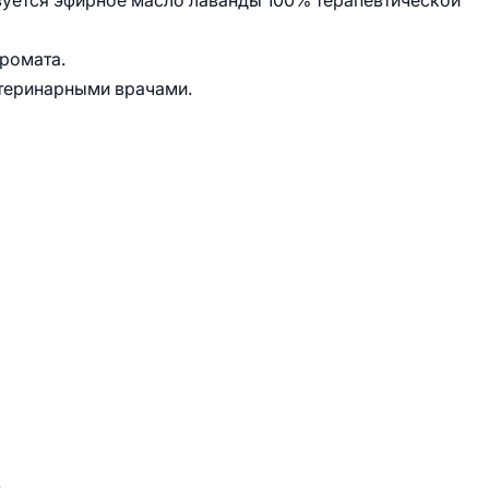
зуется эфирное масло лаванды 100% терапевтической
аромата.
теринарными врачами.
.