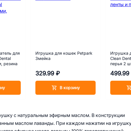
атель для
Игрушка для кошек Petpark
Игрушка д
Dental
Змейка
Clean Den
, резина
перья 2 ш
329.99 ₽
499.99
ину
В корзину
рушку с натуральным эфирным маслом. В конструкции
танным маслом лаванды. При каждом нажатии на игрушк