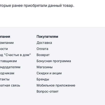
оторые ранее приобретали данный товар.
мпания
Покупателям
компании
Доставка
вости
Оплата
д "Счастье в дом"
Возврат
ставщикам
Бонусная программа
ендодателям
Магазины
водчикам
Скидки и акции
такты
Бренды
атная связь
Мобильное приложение
Вопрос-ответ