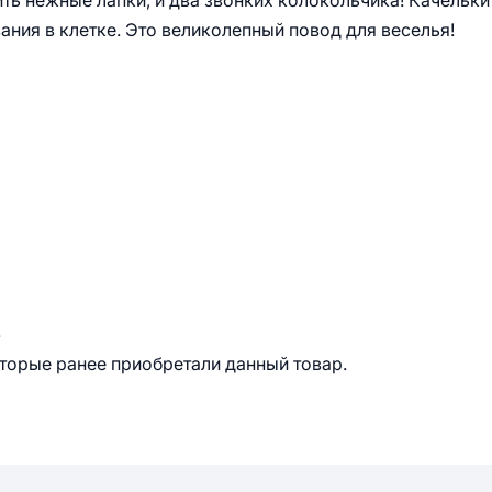
ть нежные лапки, и два звонких колокольчика! Качельки
ия в клетке. Это великолепный повод для веселья!
.
оторые ранее приобретали данный товар.