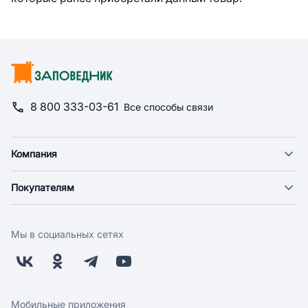
8 800 333-03-61
Все способы связи
Компания
О компании
Покупателям
Новости
Доставка
Фонд "Счастье в дом"
Оплата
Поставщикам
Мы в социальных сетях
Возврат
Арендодателям
Бонусная программа
Заводчикам
Магазины
Контакты
Скидки и акции
Обратная связь
Мобильные приложения