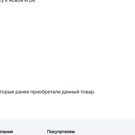
 к новой игре.
.
оторые ранее приобретали данный товар.
мпания
Покупателям