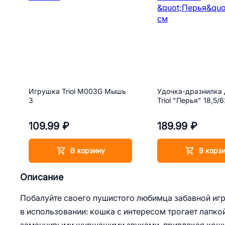
Игрушка Triol M003G Мышь
Удочка-дразнилка 
3
Triol "Перья" 18,5/
109.99 ₽
189.99 ₽
В корзину
В корз
Описание
Побалуйте своего пушистого любимца забавной иг
в использовании: кошка с интересом трогает лапко