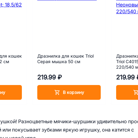
для кошек
Дразнилка для кошек Triol
Дразнилк
62 см
Серая мышка 50 см
Triol С40
220/540 
219.99 ₽
219.99 
ину
В корзину
рушкой! Разноцветные мячики-шуршики удивительно про
й или покусывает зубками яркую игрушку, она катится с