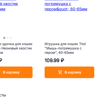
а-удочка для кошек
Игрушка для кошек Triol
15 Неоновый хвостик
"Мышь-погремушка с
мм
пером", 60-65мм
₽
109.99 ₽
В корзину
В корзину
сты