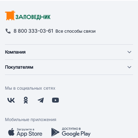
8 800 333-03-61
Все способы связи
Компания
О компании
Покупателям
Новости
Доставка
Фонд "Счастье в дом"
Оплата
Поставщикам
Мы в социальных сетях
Возврат
Арендодателям
Бонусная программа
Заводчикам
Магазины
Контакты
Скидки и акции
Обратная связь
Мобильные приложения
Бренды
Мобильное приложение