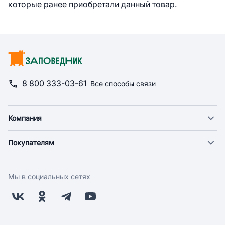
которые ранее приобретали данный товар.
8 800 333-03-61
Все способы связи
Компания
О компании
Покупателям
Новости
Доставка
Фонд "Счастье в дом"
Оплата
Поставщикам
Мы в социальных сетях
Возврат
Арендодателям
Бонусная программа
Заводчикам
Магазины
Контакты
Скидки и акции