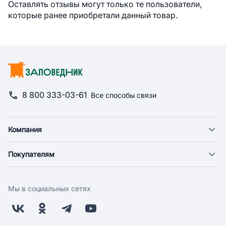
Оставлять отзывы могут только те пользователи,
которые ранее приобретали данный товар.
8 800 333-03-61
Все способы связи
Компания
О компании
Покупателям
Новости
Доставка
Фонд "Счастье в дом"
Оплата
Поставщикам
Мы в социальных сетях
Возврат
Арендодателям
Бонусная программа
Заводчикам
Магазины
Контакты