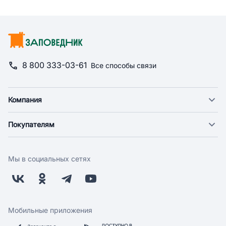
8 800 333-03-61
Все способы связи
Компания
О компании
Покупателям
Новости
Доставка
Фонд "Счастье в дом"
Оплата
Поставщикам
Мы в социальных сетях
Возврат
Арендодателям
Бонусная программа
Заводчикам
Магазины
Контакты
Скидки и акции
Обратная связь
Мобильные приложения
Бренды