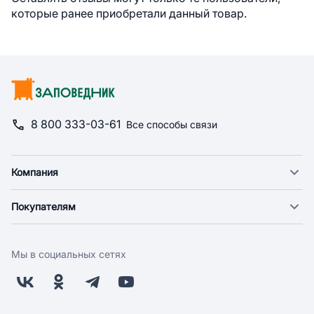
которые ранее приобретали данный товар.
8 800 333-03-61
Все способы связи
Компания
О компании
Покупателям
Новости
Доставка
Фонд "Счастье в дом"
Оплата
Поставщикам
Мы в социальных сетях
Возврат
Арендодателям
Бонусная программа
Заводчикам
Магазины
Контакты