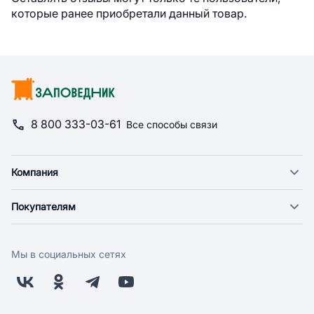
которые ранее приобретали данный товар.
8 800 333-03-61
Все способы связи
Компания
О компании
Покупателям
Новости
Доставка
Фонд "Счастье в дом"
Оплата
Поставщикам
Мы в социальных сетях
Возврат
Арендодателям
Бонусная программа
Заводчикам
Магазины
Контакты