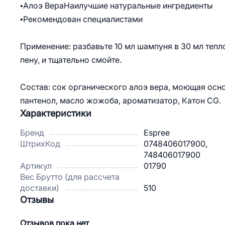
•Алоэ ВераНаилучшие натуральные ингредиенты
•Рекомендован специалистами
Применение: разбавьте 10 мл шампуня в 30 мл тепл
пену, и тщательно смойте.
Состав: сок органического алоэ вера, моющая осно
пантенол, масло жожоба, ароматизатор, Катон CG.
Характеристики
Бренд
Espree
ШтрихКод
0748406017900,
748406017900
Артикул
01790
Вес Брутто (для рассчета
доставки)
510
Отзывы
Отзывов пока нет