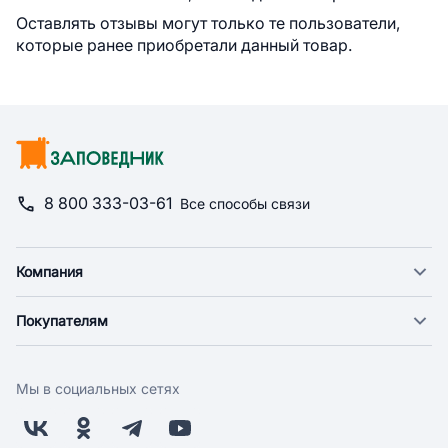
Оставлять отзывы могут только те пользователи,
которые ранее приобретали данный товар.
8 800 333-03-61
Все способы связи
Компания
О компании
Покупателям
Новости
Доставка
Фонд "Счастье в дом"
Оплата
Поставщикам
Мы в социальных сетях
Возврат
Арендодателям
Бонусная программа
Заводчикам