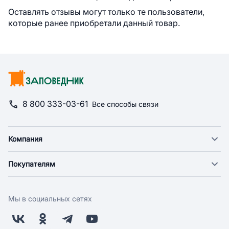
Оставлять отзывы могут только те пользователи,
которые ранее приобретали данный товар.
8 800 333-03-61
Все способы связи
Компания
О компании
Покупателям
Новости
Доставка
Фонд "Счастье в дом"
Оплата
Поставщикам
Мы в социальных сетях
Возврат
Арендодателям
Бонусная программа
Заводчикам