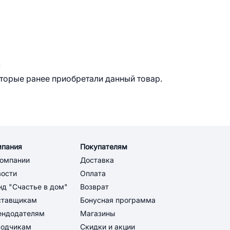
.
оторые ранее приобретали данный товар.
мпания
Покупателям
компании
Доставка
вости
Оплата
д "Счастье в дом"
Возврат
ставщикам
Бонусная программа
ендодателям
Магазины
водчикам
Скидки и акции