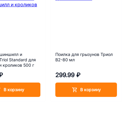
 шиншилл и
Поилка для грызунов Триол
riol Standard для
B2-80 мл
 кроликов 500 г
₽
299.99 ₽
В корзину
В корзину