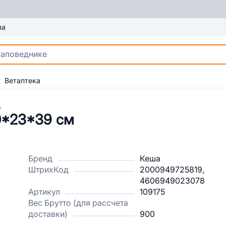
ма
Ветаптека
ц
0*23*39 см
Бренд
Кеша
ШтрихКод
2000949725819,
4606949023078
Артикул
109175
Вес Брутто (для рассчета
доставки)
900