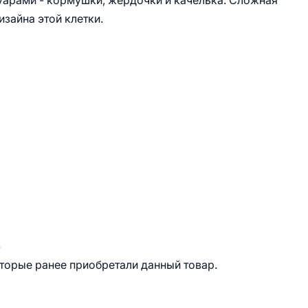
арами - кормушки, жердочки и качелька. Сложная
зайна этой клетки.
.
оторые ранее приобретали данный товар.