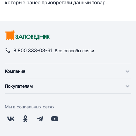
которые ранее приобретали данный товар.
8 800 333-03-61
Все способы связи
Компания
О компании
Покупателям
Новости
Доставка
Фонд "Счастье в дом"
Оплата
Поставщикам
Мы в социальных сетях
Возврат
Арендодателям
Бонусная программа
Заводчикам
Магазины
Контакты
Скидки и акции