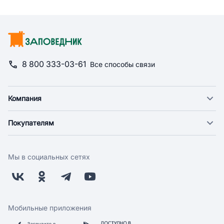
8 800 333-03-61
Все способы связи
Компания
О компании
Покупателям
Новости
Доставка
Фонд "Счастье в дом"
Оплата
Поставщикам
Мы в социальных сетях
Возврат
Арендодателям
Бонусная программа
Заводчикам
Магазины
Контакты
Скидки и акции
Обратная связь
Мобильные приложения
Бренды