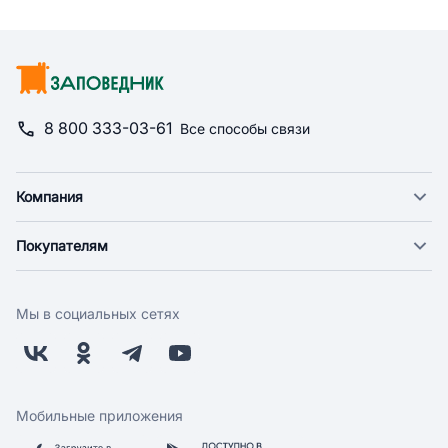
8 800 333-03-61
Все способы связи
Компания
О компании
Покупателям
Новости
Доставка
Фонд "Счастье в дом"
Оплата
Поставщикам
Мы в социальных сетях
Возврат
Арендодателям
Бонусная программа
Заводчикам
Магазины
Контакты
Скидки и акции
Обратная связь
Мобильные приложения
Бренды