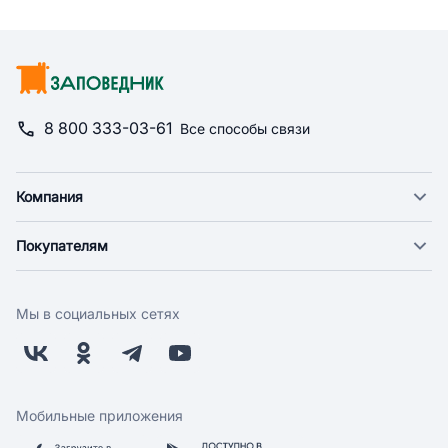
8 800 333-03-61
Все способы связи
Компания
О компании
Покупателям
Новости
Доставка
Фонд "Счастье в дом"
Оплата
Поставщикам
Мы в социальных сетях
Возврат
Арендодателям
Бонусная программа
Заводчикам
Магазины
Контакты
Скидки и акции
Обратная связь
Мобильные приложения
Бренды