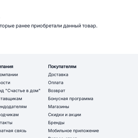
.
оторые ранее приобретали данный товар.
мпания
Покупателям
компании
Доставка
вости
Оплата
д "Счастье в дом"
Возврат
ставщикам
Бонусная программа
ендодателям
Магазины
водчикам
Скидки и акции
такты
Бренды
атная связь
Мобильное приложение