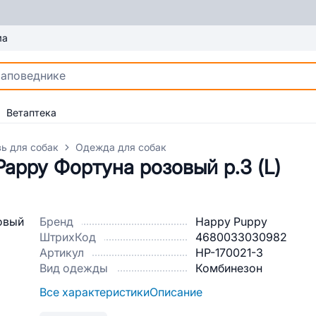
ма
Ветаптека
ь для собак
Одежда для собак
appy Фортуна розовый р.3 (L)
Бренд
Happy Puppy
ШтрихКод
4680033030982
Артикул
HP-170021-3
Вид одежды
Комбинезон
Все характеристики
Описание