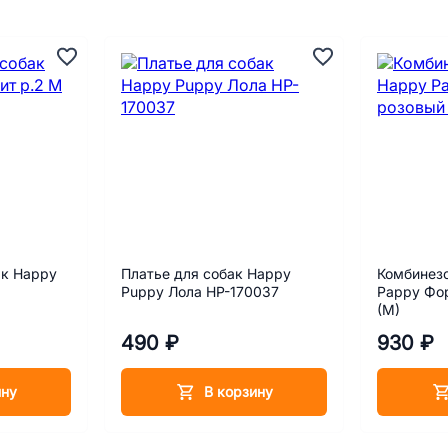
ак Happy
Платье для собак Happy
Комбинезо
Puppy Лола HP-170037
Pappy Фор
(M)
490 ₽
930 ₽
ину
В корзину