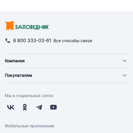
8 800 333-03-61
Все способы связи
Компания
О компании
Покупателям
Новости
Доставка
Фонд "Счастье в дом"
Оплата
Поставщикам
Мы в социальных сетях
Возврат
Арендодателям
Бонусная программа
Заводчикам
Магазины
Контакты
Скидки и акции
Обратная связь
Мобильные приложения
Бренды