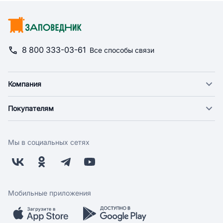
8 800 333-03-61
Все способы связи
Компания
О компании
Покупателям
Новости
Доставка
Фонд "Счастье в дом"
Оплата
Поставщикам
Мы в социальных сетях
Возврат
Арендодателям
Бонусная программа
Заводчикам
Магазины
Контакты
Скидки и акции
Обратная связь
Мобильные приложения
Бренды
Мобильное приложение