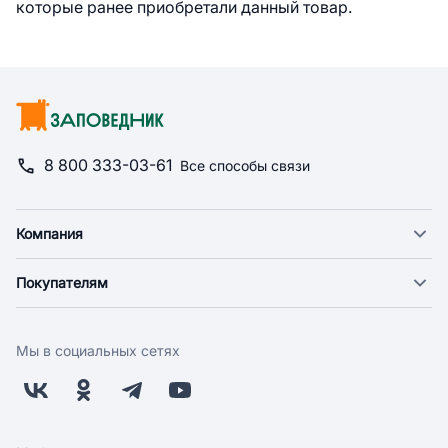
которые ранее приобретали данный товар.
8 800 333-03-61
Все способы связи
Компания
О компании
Покупателям
Новости
Доставка
Фонд "Счастье в дом"
Оплата
Поставщикам
Мы в социальных сетях
Возврат
Арендодателям
Бонусная программа
Заводчикам
Магазины
Контакты
Скидки и акции