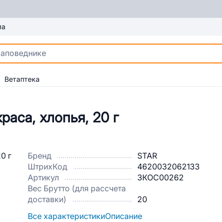
ма
Ветаптека
раса, хлопья, 20 г
Бренд
STAR
ШтрихКод
4620032062133
Артикул
3КОС00262
Вес Брутто (для рассчета
доставки)
20
Все характеристики
Описание