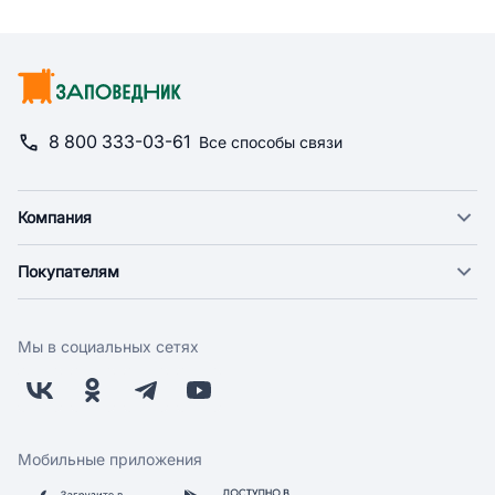
8 800 333-03-61
Все способы связи
Компания
О компании
Покупателям
Новости
Доставка
Фонд "Счастье в дом"
Оплата
Поставщикам
Мы в социальных сетях
Возврат
Арендодателям
Бонусная программа
Заводчикам
Магазины
Контакты
Скидки и акции
Обратная связь
Мобильные приложения
Бренды