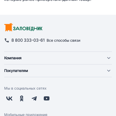
8 800 333-03-61
Все способы связи
Компания
О компании
Покупателям
Новости
Доставка
Фонд "Счастье в дом"
Оплата
Поставщикам
Мы в социальных сетях
Возврат
Арендодателям
Бонусная программа
Заводчикам
Магазины
Контакты
Скидки и акции
Обратная связь
Мобильные приложения