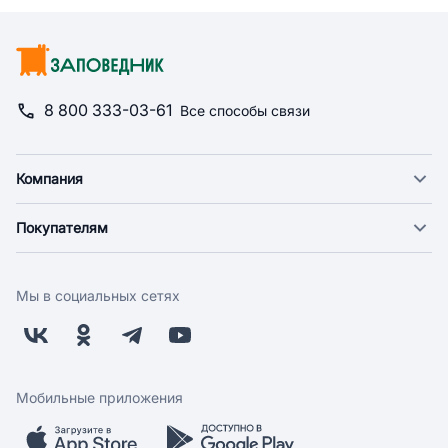
8 800 333-03-61
Все способы связи
Компания
О компании
Покупателям
Новости
Доставка
Фонд "Счастье в дом"
Оплата
Поставщикам
Мы в социальных сетях
Возврат
Арендодателям
Бонусная программа
Заводчикам
Магазины
Контакты
Скидки и акции
Обратная связь
Мобильные приложения
Бренды
Мобильное приложение