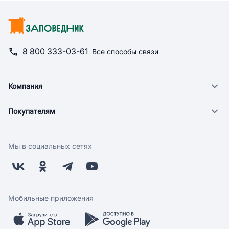
8 800 333-03-61
Все способы связи
Компания
О компании
Покупателям
Новости
Доставка
Фонд "Счастье в дом"
Оплата
Поставщикам
Мы в социальных сетях
Возврат
Арендодателям
Бонусная программа
Заводчикам
Магазины
Контакты
Скидки и акции
Обратная связь
Мобильные приложения
Бренды
Мобильное приложение