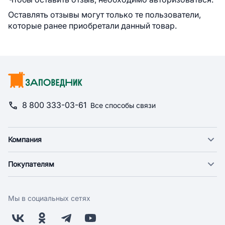
Оставлять отзывы могут только те пользователи,
которые ранее приобретали данный товар.
8 800 333-03-61
Все способы связи
Компания
О компании
Покупателям
Новости
Доставка
Фонд "Счастье в дом"
Оплата
Поставщикам
Мы в социальных сетях
Возврат
Арендодателям
Бонусная программа
Заводчикам