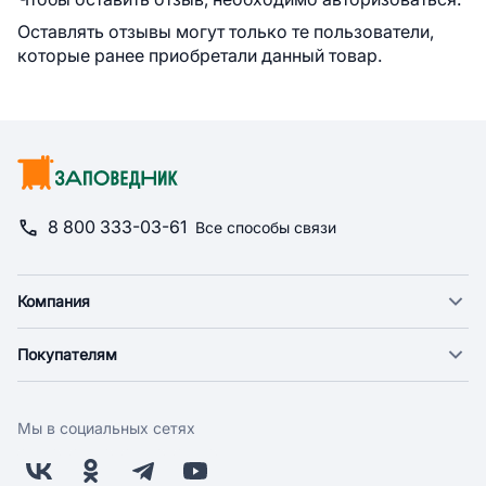
Оставлять отзывы могут только те пользователи,
которые ранее приобретали данный товар.
8 800 333-03-61
Все способы связи
Компания
О компании
Покупателям
Новости
Доставка
Фонд "Счастье в дом"
Оплата
Поставщикам
Мы в социальных сетях
Возврат
Арендодателям
Бонусная программа
Заводчикам