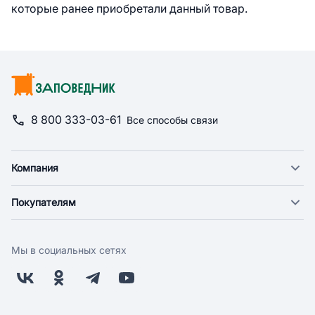
которые ранее приобретали данный товар.
8 800 333-03-61
Все способы связи
Компания
О компании
Покупателям
Новости
Доставка
Фонд "Счастье в дом"
Оплата
Поставщикам
Мы в социальных сетях
Возврат
Арендодателям
Бонусная программа
Заводчикам
Магазины
Контакты