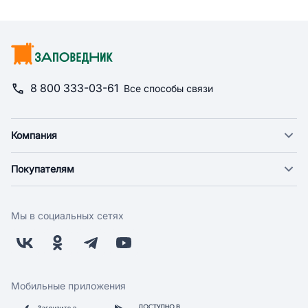
8 800 333-03-61
Все способы связи
Компания
О компании
Покупателям
Новости
Доставка
Фонд "Счастье в дом"
Оплата
Поставщикам
Мы в социальных сетях
Возврат
Арендодателям
Бонусная программа
Заводчикам
Магазины
Контакты
Скидки и акции
Обратная связь
Мобильные приложения
Бренды