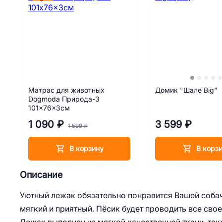
Матрас для животных
Домик "Шале Big"
Dogmoda Природа-3
101x76x3см
1 090 ₽
3 599 ₽
1 599 ₽
В корзину
В корз
Описание
Уютный лежак обязательно понравится Вашей собачк
мягкий и приятный. Пёсик будет проводить все сво