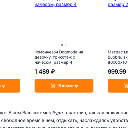
Комбинезон Dogmoda на
Матрас м
девочку, трикотаж с
Bubble, э
начесом, размер 4
80х60х10
1 489 ₽
999.99
ину
В корзину
е. В нем Ваш питомец будет счастлив, так как лежак оч
е свободное время в нем, отдыхать, наслаждаясь удобст