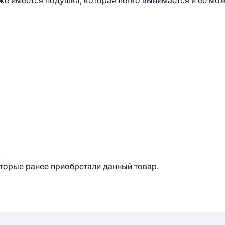
кже имеется подушка, которая легко вынимается и ее мо
.
оторые ранее приобретали данный товар.