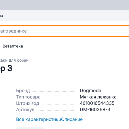
ма
Ветаптека
аки для собак
р 3
Бренд
Dogmoda
Тип товара
Мягкая лежанка
ШтрихКод
4610016544335
Артикул
DM-160268-3
Все характеристики
Описание