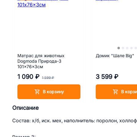
Матрас для животных
Домик "Шале Big"
Dogmoda Природа-3
101x76x3см
1 090 ₽
3 599 ₽
1 599 ₽
В корзину
В корз
Описание
Состав: х/б, иск. мех, наполнитель: поролон, холло