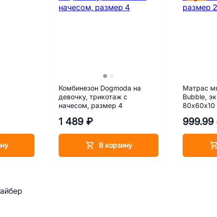
Комбинезон Dogmoda на
Матрас м
девочку, трикотаж с
Bubble, э
начесом, размер 4
80х60х10
1 489 ₽
999.99
ину
В корзину
файбер