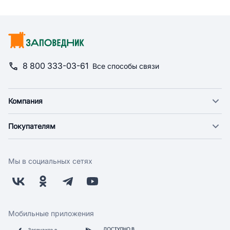
8 800 333-03-61
Все способы связи
Компания
О компании
Покупателям
Новости
Доставка
Фонд "Счастье в дом"
Оплата
Поставщикам
Мы в социальных сетях
Возврат
Арендодателям
Бонусная программа
Заводчикам
Магазины
Контакты
Скидки и акции
Обратная связь
Мобильные приложения
Бренды