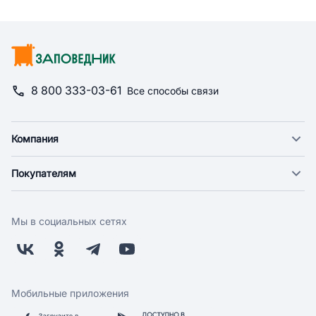
8 800 333-03-61
Все способы связи
Компания
О компании
Покупателям
Новости
Доставка
Фонд "Счастье в дом"
Оплата
Поставщикам
Мы в социальных сетях
Возврат
Арендодателям
Бонусная программа
Заводчикам
Магазины
Контакты
Скидки и акции
Обратная связь
Мобильные приложения
Бренды