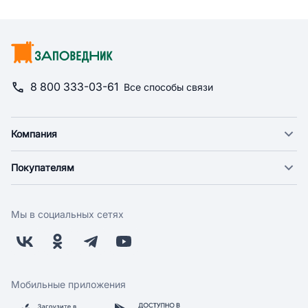
8 800 333-03-61
Все способы связи
Компания
О компании
Покупателям
Новости
Доставка
Фонд "Счастье в дом"
Оплата
Поставщикам
Мы в социальных сетях
Возврат
Арендодателям
Бонусная программа
Заводчикам
Магазины
Контакты
Скидки и акции
Обратная связь
Мобильные приложения
Бренды