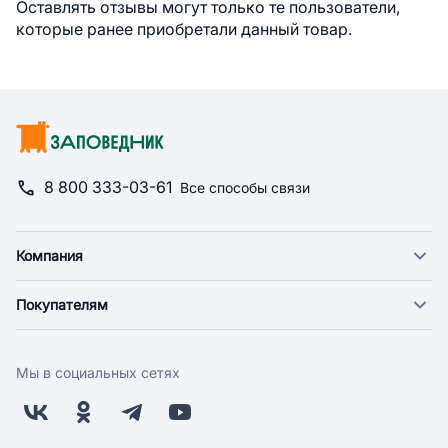
Оставлять отзывы могут только те пользователи,
которые ранее приобретали данный товар.
8 800 333-03-61
Все способы связи
Компания
О компании
Покупателям
Новости
Доставка
Фонд "Счастье в дом"
Оплата
Поставщикам
Мы в социальных сетях
Возврат
Арендодателям
Бонусная программа
Заводчикам
Магазины
Контакты