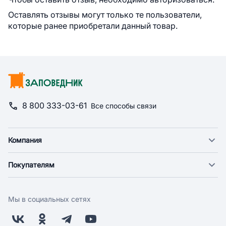
Оставлять отзывы могут только те пользователи,
которые ранее приобретали данный товар.
8 800 333-03-61
Все способы связи
Компания
О компании
Покупателям
Новости
Доставка
Фонд "Счастье в дом"
Оплата
Поставщикам
Мы в социальных сетях
Возврат
Арендодателям
Бонусная программа
Заводчикам